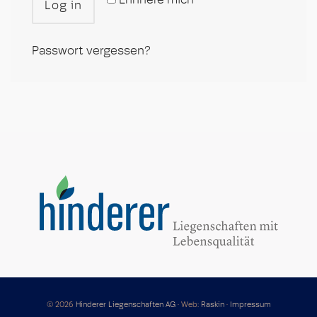
Erinnere mich
Log in
Passwort vergessen?
© 2026
Hinderer Liegenschaften AG
·
Web:
Raskin
·
Impressum