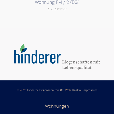
Wohnung F-I / 2 (EG)
3 ½ Zimmer
© 2026
Hinderer Liegenschaften AG
·
Web:
Raskin
·
Impressum
Wohnungen