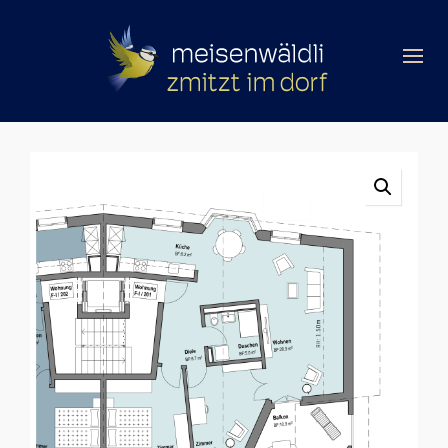
Wohnung F-II / 202 mit extra hoher Decke, hellen,