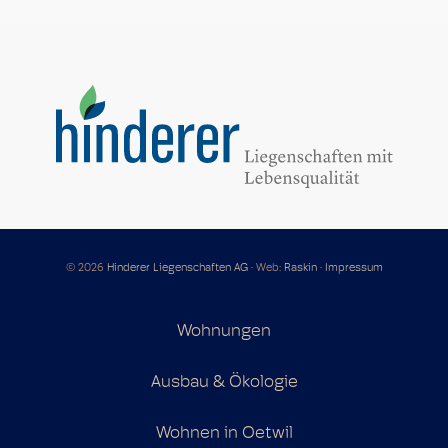
© 2026
Hinderer Liegenschaften AG
·
Web:
Raskin
·
Impressum
Wohnungen
Ausbau & Ökologie
Wohnen in Oetwil